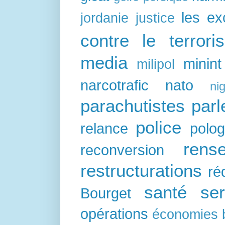
les e
jordanie
justice
contre le terrori
media
minint
milipol
narcotrafic
nato
nig
parachutistes
par
police
relance
polo
rens
reconversion
restructurations
ré
santé
ser
Bourget
opérations
économies 