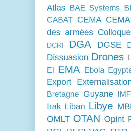
Atlas
BAE Systems
B
CEMA
CEMA
CABAT
des armées
Colloque
DGA
DGSE
DCRI
Drones
Dissuasion
EMA
EI
Ebola
Egypt
Export
Externalisatio
Guyane
Bretagne
IM
Libye
Irak
Liban
MB
OTAN
OMLT
Opint