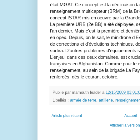
était MGAT. Ce concept est la déclinaison ta
renseignement multicapteur (BRM) de la Br
concept ISTAR mis en oeuvre par la Grande
La première URB (2e BB) a été déployée, se
l'an dernier. Mais c'est la première et dern
en opex. Depuis, on le sait, le minidrone d'
de corrections et d'évolutions techniques, don
sortira. D'autres problèmes d'équipements 
L'enjeu, dans ces deux domaines, est crucia
françaises en Afghanistan. Comme pour le co
renseignement, au sein de la brigade La Fay
renforcés, dès le courant octobre.
Publié par
mamouth leader
à
12/15/2009 03:01:
Libellés :
armée de terre
,
artillerie
,
renseignemen
Article plus récent
Accueil
Afficher la versio