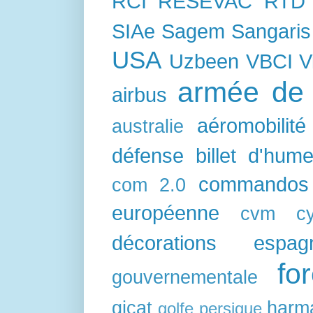
RCI
RESEVAC
RTD
SIAe
Sagem
Sangaris
USA
Uzbeen
VBCI
V
armée de l
airbus
aéromobilité
australie
défense
billet d'hum
commandos
com 2.0
européenne
cvm
c
décorations
espag
fo
gouvernementale
gicat
harm
golfe persique