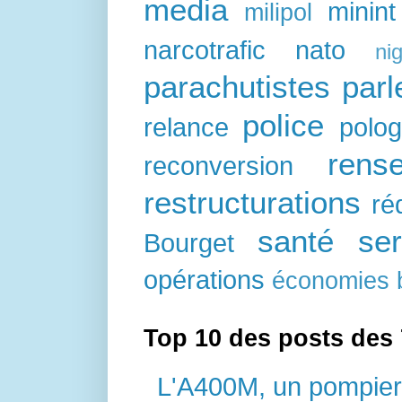
media
minint
milipol
narcotrafic
nato
nig
parachutistes
par
police
relance
polo
rens
reconversion
restructurations
ré
santé
ser
Bourget
opérations
économies 
Top 10 des posts des 
L'A400M, un pompier 