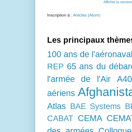
Afficher la versio
Inscription à :
Articles (Atom)
Les principaux thème
100 ans de l'aéronava
65 ans du déba
REP
l'armée de l'Air
A4
Afghanist
aériens
Atlas
BAE Systems
B
CEMA
CEMA
CABAT
des armées
Colloque