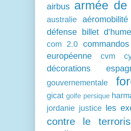
armée de l
airbus
aéromobilité
australie
défense
billet d'hum
commandos
com 2.0
européenne
cvm
c
décorations
espag
fo
gouvernementale
gicat
harm
golfe persique
les e
jordanie
justice
contre le terrori