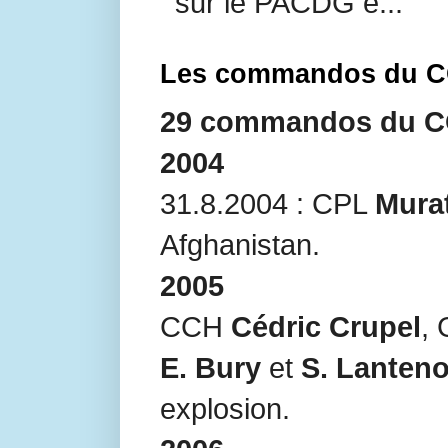
sur le PACDG e...
Les commandos du CO
29 commandos du COS
2004
31.8.2004 : CPL
Mura
Afghanistan.
2005
CCH
Cédric Crupel
,
E. Bury
et
S. Lanteno
explosion.