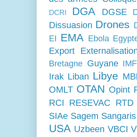
DGA
DGSE
DCRI
Drones
Dissuasion
EMA
EI
Ebola
Egypt
Export
Externalisatio
Guyane
Bretagne
IM
Libye
Irak
Liban
MB
OTAN
OMLT
Opint
RCI
RESEVAC
RTD
SIAe
Sagem
Sangaris
USA
Uzbeen
VBCI
V