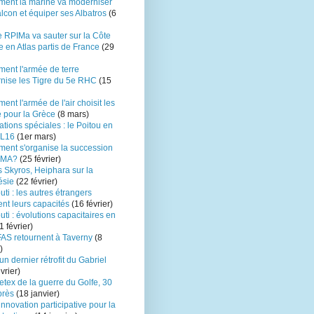
ent la marine va moderniser
lcon et équiper ses Albatros
(6
e RPIMa va sauter sur la Côte
re en Atlas partis de France
(29
ent l'armée de terre
nise les Tigre du 5e RHC
(15
nt l'armée de l'air choisit les
 pour la Grèce
(8 mars)
tions spéciales : le Poitou en
 L16
(1er mars)
ent s'organise la succession
EMA?
(25 février)
 Skyros, Heiphara sur la
ésie
(22 février)
uti : les autres étrangers
nt leurs capacités
(16 février)
uti : évolutions capacitaires en
1 février)
FAS retournent à Taverny
(8
)
un dernier rétrofit du Gabriel
vrier)
etex de la guerre du Golfe, 30
près
(18 janvier)
nnovation participative pour la