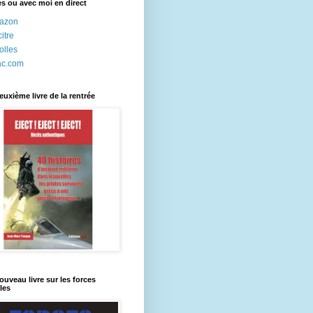
res ou avec moi en direct
azon
itre
olles
ac.com
uxième livre de la rentrée
uveau livre sur les forces
les