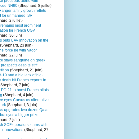
ce proceeds alone with
nced NH90
(Shephard, 8 juillet)
anger family growth reflets
it for unmanned ISR
ard, 2 juillet)
remains most prominent
ation for French UGV
ard, 30 juin)
s puts UAV innovation on the
(Shephard, 23 juin)
the force be with Vador
ard, 22 juin)
ce stays sanguine on greek
e prospects despite stiff
tition
(Shephard, 21 juin)
-19 and a big lack of big-
deals hit French exports in
Shephard, 7 juin)
 PC-21 to boost French pilots
ng
(Shephard, 4 juin)
ce eyes Corvus as alternative
lark
(Shephard, 3 juin)
us upgrades two dozen Qatari
ut eyes a bigger prize
ard, 2 juin)
ch SOF operators teams with
n innovations
(Shephard, 27