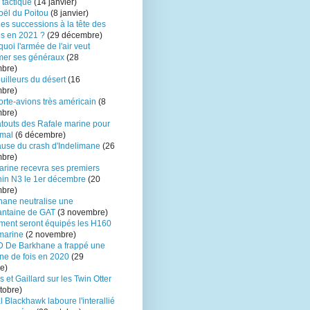
 tactique
(14 janvier)
oël du Poitou
(8 janvier)
es successions à la tête des
s en 2021 ?
(29 décembre)
uoi l'armée de l'air veut
mer ses généraux
(28
bre)
uilleurs du désert
(16
bre)
rte-avions très américain
(8
bre)
atouts des Rafale marine pour
mal
(6 décembre)
ause du crash d'Indelimane
(26
bre)
arine recevra ses premiers
in N3 le 1er décembre
(20
bre)
hane neutralise une
antaine de GAT
(3 novembre)
ent seront équipés les H160
marine
(2 novembre)
D De Barkhane a frappé une
ne de fois en 2020
(29
e)
s et Gaillard sur les Twin Otter
tobre)
 Blackhawk laboure l'interallié