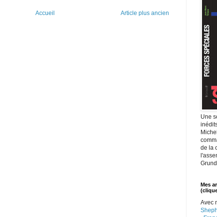
Accueil
Article plus ancien
Une s
inédit
Michel
comma
de la
l'asse
Grund
Mes ar
(clique
Avec
Sheph