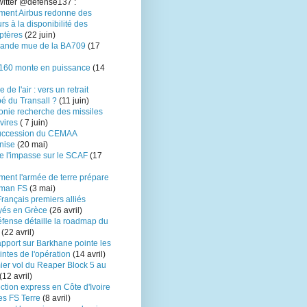
itter
@defense137 :
ent Airbus redonne des
rs à la disponibilité des
ptères
(22 juin)
rande mue de la BA709
(17
160 monte en puissance
(14
 de l'air : vers un retrait
pé du Transall ?
(11 juin)
onie recherche des missiles
vires
( 7 juin)
uccession du CEMAA
nise
(20 mai)
e l'impasse sur le SCAF
(17
ent l'armée de terre prépare
ïman FS
(3 mai)
rançais premiers alliés
yés en Grèce
(26 avril)
éfense détaille la roadmap du
(22 avril)
pport sur Barkhane pointe les
intes de l'opération
(14 avril)
ier vol du Reaper Block 5 au
(12 avril)
ction express en Côte d'Ivoire
es FS Terre
(8 avril)