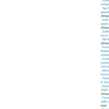
.
Fran
enha
.
Spy R
appet
(Sheph
.
EOD 
applic
(Sheph
.
Sofin
menu
.
Will 
(Sheph
.
Fran
frigat
compe
.
Covid
money 
2020
(
.
More
traini
.
Fran
to Sky
.
Arqu
VABS b
(Sheph
.
Fren
SME o
mai)