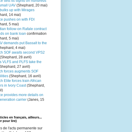
e sets its sights on hundreds
small UAV
(Shephard, 20 mai)
bulks up with Mirages
hard, 14 mai)
ce pushes on with FDI
hard, 5 mai)
ian follow-on Rafale contract
ds on bank loan
confirmation
hard, 5 mai)
V demands put Bassalt to the
hephard, 4 mai)
ch SOF awaits second VPS2
(Shephard, 28 avril)
s VLFS and PLFS take the
Shephard, 27 avril)
ch forces augments SOF
lities
(Shephard, 16 avril)
h Elite forces train African
rs in Ivory Coast
(Shephard,
il)
ce provides more details on
eneration carrier
(Janes, 15
icles en français, ailleurs...
r pour lire)
s de l'actu permanente sur