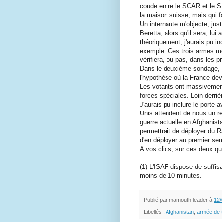
coude entre le SCAR et le SI
la maison suisse, mais qui f
Un internaute m'objecte, jus
Beretta, alors qu'il sera, lui
théoriquement, j'aurais pu in
exemple. Ces trois armes me 
vérifiera, ou pas, dans les p
Dans le deuxième sondage, je
l'hypothèse où la France de
Les votants ont massivement,
forces spéciales. Loin derriè
J'aurais pu inclure le porte-
Unis attendent de nous un re
guerre actuelle en Afghanist
permettrait de déployer du Ra
d'en déployer au premier se
A vos clics, sur ces deux que
(1) L'ISAF dispose de suffi
moins de 10 minutes.
Publié par
mamouth leader
à
12/
Libellés :
Afghanistan
,
armée de 