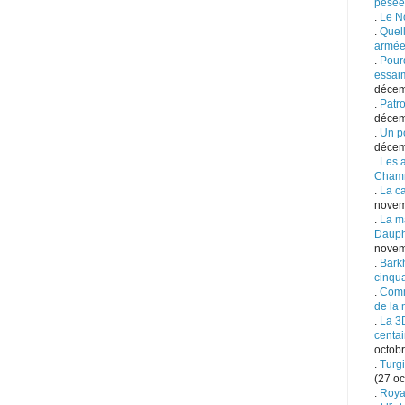
pesée
.
Le N
.
Quell
armée
.
Pourq
essai
décem
.
Patro
décem
.
Un po
décem
.
Les 
Cham
.
La c
novem
.
La m
Dauph
novem
.
Bark
cinqu
.
Comm
de la 
.
La 3
centai
octobr
.
Turgi
(27 oc
.
Royal