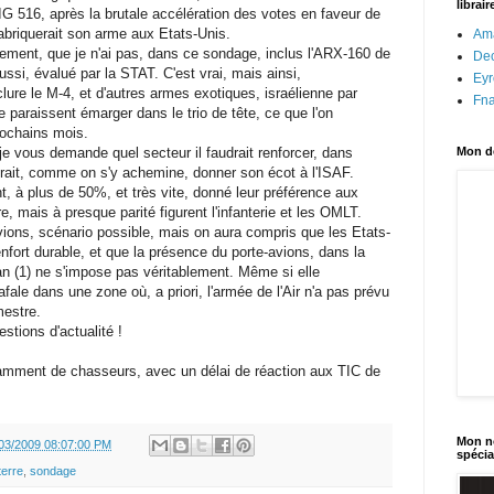
librai
G 516, après la brutale accélération des votes en faveur de
abriquerait son arme aux Etats-Unis.
Am
tement, que je n'ai pas, dans ce sondage, inclus l'ARX-160 de
Dec
 aussi, évalué par la STAT. C'est vrai, mais ainsi,
Eyr
clure le M-4, et d'autres armes exotiques, israélienne par
Fn
paraissent émarger dans le trio de tête, ce que l'on
rochains mois.
 vous demande quel secteur il faudrait renforcer, dans
Mon de
vrait, comme on s'y achemine, donner son écot à l'ISAF.
 à plus de 50%, et très vite, donné leur préférence aux
re, mais à presque parité figurent l'infanterie et les OMLT.
avions, scénario possible, mais on aura compris que les Etats-
nfort durable, et que la présence du porte-avions, dans la
an (1) ne s'impose pas véritablement. Même si elle
fale dans une zone où, a priori, l'armée de l'Air n'a pas prévu
mestre.
stions d'actualité !
samment de chasseurs, avec un délai de réaction aux TIC de
Mon no
03/2009 08:07:00 PM
spécia
terre
,
sondage