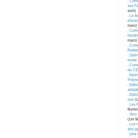
.
Comm
ses Fa
avril)
.
Le 8
d'Ivoi
mars)
.
Comm
moder
mars)
.
Comme
Rafale
.
Opéra
mode
.
Comm
du C
.
Après
Polyn
.
Djibo
adapte
.
Djibo
vue
(1
.
Les 
février
.
Vers 
(1er fé
.
Les r
ans a
.
Une i