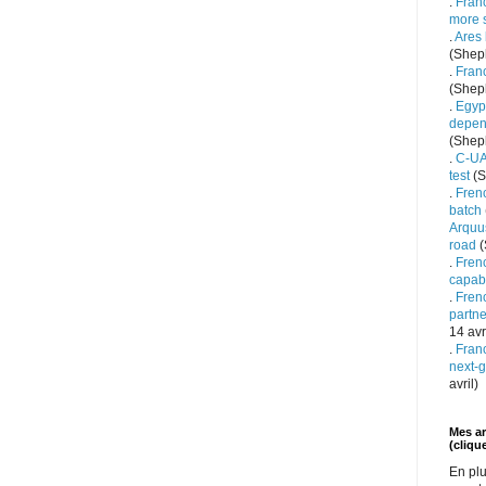
.
Franc
more 
.
Ares 
(Shep
.
Fran
(Shep
.
Egypt
depen
(Shep
.
C-UA
test
(S
.
Fren
batch
Arquu
road
(
.
Fren
capabi
.
Frenc
partne
14 avr
.
Fran
next-g
avril)
Mes art
(clique
En plu