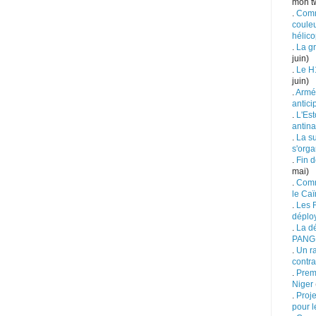
mon tw
.
Comm
couleu
hélico
.
La g
juin)
.
Le H
juin)
.
Armée
antici
.
L'Est
antina
.
La s
s'orga
.
Fin d
mai)
.
Comm
le Ca
.
Les F
déplo
.
La d
PANG
.
Un ra
contra
.
Prem
Niger
.
Proje
pour l