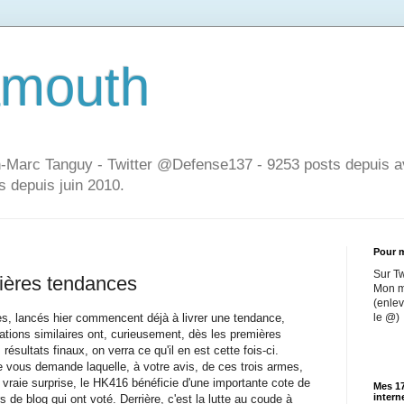
mouth
an-Marc Tanguy - Twitter @Defense137 - 9253 posts depuis av
s depuis juin 2010.
Pour m
Sur T
ières tendances
Mon m
(enlev
, lancés hier commencent déjà à livrer une tendance,
le @)
ations similaires ont, curieusement, dès les premières
résultats finaux, on verra ce qu'il en est cette fois-ci.
e vous demande laquelle, à votre avis, de ces trois armes,
aie surprise, le HK416 bénéficie d'une importante cote de
Mes 17
intern
s de blog qui ont voté. Derrière, c'est la lutte au coude à