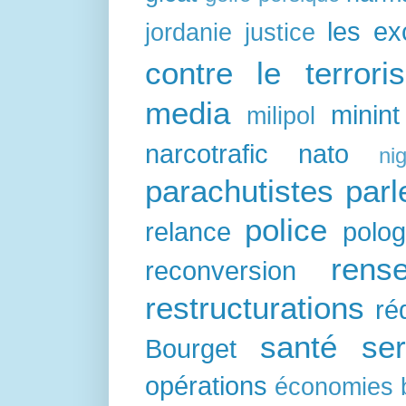
les e
jordanie
justice
contre le terrori
media
minint
milipol
narcotrafic
nato
nig
parachutistes
par
police
relance
polo
rens
reconversion
restructurations
ré
santé
ser
Bourget
opérations
économies 