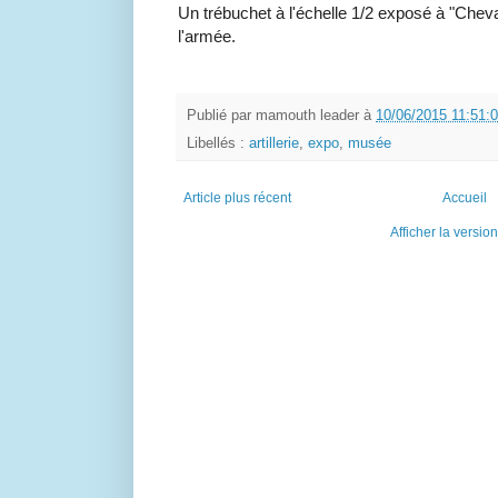
Un trébuchet à l'échelle 1/2 exposé à "Che
l'armée.
Publié par
mamouth leader
à
10/06/2015 11:51:
Libellés :
artillerie
,
expo
,
musée
Article plus récent
Accueil
Afficher la versio