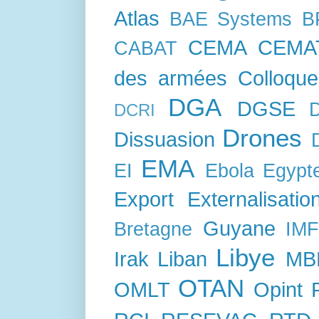
Atlas
BAE Systems
B
CEMA
CEMA
CABAT
des armées
Colloque
DGA
DGSE
DCRI
Drones
Dissuasion
EMA
EI
Ebola
Egypt
Export
Externalisatio
Guyane
Bretagne
IM
Libye
Irak
Liban
MB
OTAN
OMLT
Opint