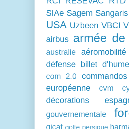
RCI
RESEVAC
RTD
SIAe
Sagem
Sangaris
USA
Uzbeen
VBCI
V
armée de l
airbus
aéromobilité
australie
défense
billet d'hum
commandos
com 2.0
européenne
cvm
c
décorations
espag
fo
gouvernementale
gicat
harm
golfe persique