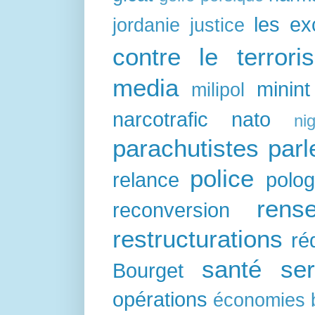
les e
jordanie
justice
contre le terrori
media
minint
milipol
narcotrafic
nato
nig
parachutistes
par
police
relance
polo
rens
reconversion
restructurations
ré
santé
ser
Bourget
opérations
économies 