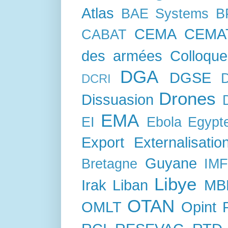
Atlas
BAE Systems
B
CEMA
CEMA
CABAT
des armées
Colloque
DGA
DGSE
DCRI
Drones
Dissuasion
EMA
EI
Ebola
Egypt
Export
Externalisatio
Guyane
Bretagne
IM
Libye
Irak
Liban
MB
OTAN
OMLT
Opint