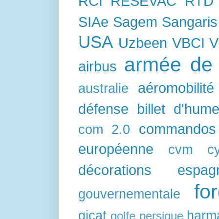
RCI
RESEVAC
RTD
SIAe
Sagem
Sangaris
USA
Uzbeen
VBCI
V
armée de l
airbus
aéromobilité
australie
défense
billet d'hum
commandos
com 2.0
européenne
cvm
c
décorations
espag
fo
gouvernementale
gicat
harm
golfe persique