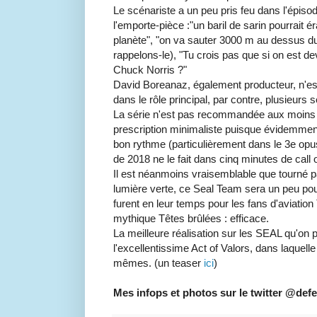
Le scénariste a un peu pris feu dans l'épiso
l'emporte-pièce :"un baril de sarin pourrait é
planète", "on va sauter 3000 m au dessus d
rappelons-le), "Tu crois pas que si on est d
Chuck Norris ?"
David Boreanaz, également producteur, n'es
dans le rôle principal, par contre, plusieurs
La série n'est pas recommandée aux moins 
prescription minimaliste puisque évidemme
bon rythme (particulièrement dans le 3e op
de 2018 ne le fait dans cinq minutes de call o
Il est néanmoins vraisemblable que tourné pa
lumière verte, ce Seal Team sera un peu p
furent en leur temps pour les fans d'aviation
mythique Têtes brûlées : efficace.
La meilleure réalisation sur les SEAL qu'o
l'excellentissime Act of Valors, dans laquell
mêmes. (un teaser
ici
)
Mes infops et photos sur le twitter @def