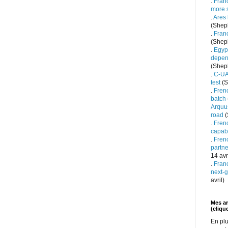
.
Franc
more 
.
Ares 
(Shep
.
Fran
(Shep
.
Egypt
depen
(Shep
.
C-UA
test
(S
.
Fren
batch
Arquu
road
(
.
Fren
capabi
.
Frenc
partne
14 avr
.
Fran
next-g
avril)
Mes art
(clique
En plu