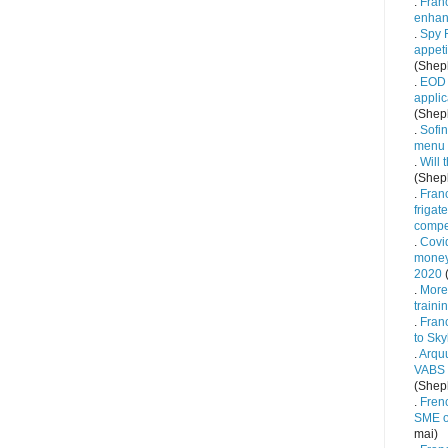
.
Fran
enha
.
Spy R
appet
(Sheph
.
EOD 
applic
(Sheph
.
Sofin
menu
.
Will 
(Sheph
.
Fran
frigat
compe
.
Covid
money 
2020
(
.
More
traini
.
Fran
to Sky
.
Arqu
VABS b
(Sheph
.
Fren
SME o
mai)