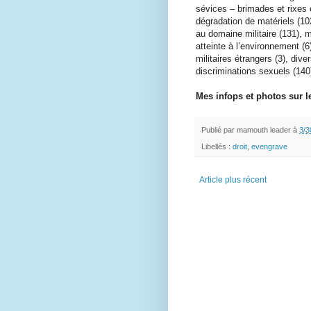
sévices – brimades et rixes e
dégradation de matériels (102
au domaine militaire (131), m
atteinte à l’environnement (
militaires étrangers (3), div
discriminations sexuels (140)
Mes infops et photos sur l
Publié par
mamouth leader
à
3/3
Libellés :
droit
,
evengrave
Article plus récent