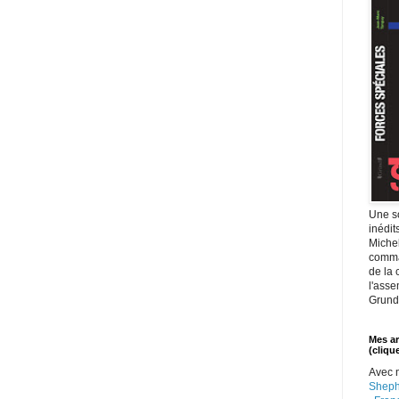
Une s
inédit
Michel
comma
de la
l'asse
Grund
Mes ar
(clique
Avec
Sheph