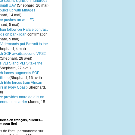
e sets its sights on hundreds
small UAV
(Shephard, 20 mai)
bulks up with Mirages
hard, 14 mai)
ce pushes on with FDI
hard, 5 mai)
ian follow-on Rafale contract
ds on bank loan
confirmation
hard, 5 mai)
V demands put Bassalt to the
hephard, 4 mai)
ch SOF awaits second VPS2
(Shephard, 28 avril)
s VLFS and PLFS take the
Shephard, 27 avril)
ch forces augments SOF
lities
(Shephard, 16 avril)
h Elite forces train African
rs in Ivory Coast
(Shephard,
il)
ce provides more details on
eneration carrier
(Janes, 15
icles en français, ailleurs...
r pour lire)
s de l'actu permanente sur