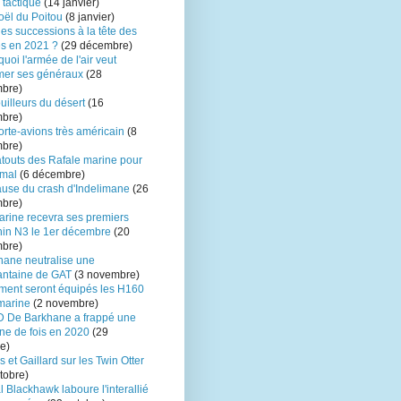
 tactique
(14 janvier)
oël du Poitou
(8 janvier)
es successions à la tête des
s en 2021 ?
(29 décembre)
uoi l'armée de l'air veut
mer ses généraux
(28
bre)
uilleurs du désert
(16
bre)
rte-avions très américain
(8
bre)
atouts des Rafale marine pour
mal
(6 décembre)
ause du crash d'Indelimane
(26
bre)
arine recevra ses premiers
in N3 le 1er décembre
(20
bre)
hane neutralise une
antaine de GAT
(3 novembre)
ent seront équipés les H160
marine
(2 novembre)
D De Barkhane a frappé une
ne de fois en 2020
(29
e)
s et Gaillard sur les Twin Otter
tobre)
 Blackhawk laboure l'interallié