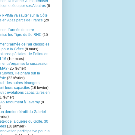
ent la marine va moderniser
lcon et équiper ses Albatros
(6
e RPIMa va sauter sur la Côte
re en Atlas partis de France
(29
ent l'armée de terre
nise les Tigre du 5e RHC
(15
nt l'armée de l'air choisit les
 pour la Grèce
(8 mars)
tions spéciales : le Poitou en
 L16
(1er mars)
ent s'organise la succession
EMA?
(25 février)
 Skyros, Heiphara sur la
ésie
(22 février)
uti : les autres étrangers
nt leurs capacités
(16 février)
uti : évolutions capacitaires en
1 février)
FAS retournent à Taverny
(8
)
un dernier rétrofit du Gabriel
vrier)
etex de la guerre du Golfe, 30
près
(18 janvier)
nnovation participative pour la