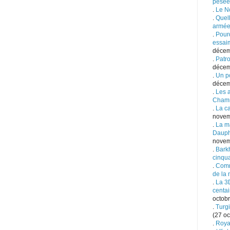
pesée
.
Le N
.
Quell
armée
.
Pourq
essai
décem
.
Patro
décem
.
Un po
décem
.
Les 
Cham
.
La c
novem
.
La m
Dauph
novem
.
Bark
cinqu
.
Comm
de la 
.
La 3
centai
octobr
.
Turgi
(27 oc
.
Royal