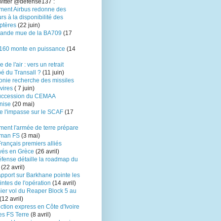
itter
@defense137 :
ent Airbus redonne des
rs à la disponibilité des
ptères
(22 juin)
rande mue de la BA709
(17
160 monte en puissance
(14
 de l'air : vers un retrait
pé du Transall ?
(11 juin)
onie recherche des missiles
vires
( 7 juin)
uccession du CEMAA
nise
(20 mai)
e l'impasse sur le SCAF
(17
ent l'armée de terre prépare
ïman FS
(3 mai)
rançais premiers alliés
yés en Grèce
(26 avril)
éfense détaille la roadmap du
(22 avril)
pport sur Barkhane pointe les
intes de l'opération
(14 avril)
ier vol du Reaper Block 5 au
(12 avril)
ction express en Côte d'Ivoire
es FS Terre
(8 avril)