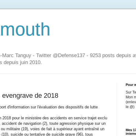
mouth
an-Marc Tanguy - Twitter @Defense137 - 9253 posts depuis av
s depuis juin 2010.
Pour m
Sur T
es evengrave de 2018
Mon m
(enlev
ort d'information sur l'évaluation des dispositifs de lutte
le @)
n 2018 pour le ministère des accidents en service trajet exclu
, accident de navigation (2), toute agression physique sur un
 ou militaire (19), voies de fait à supérieur ayant entraîné un
Mes 17
intern
(10), suicide ou tentative de suicide grave (96), tous