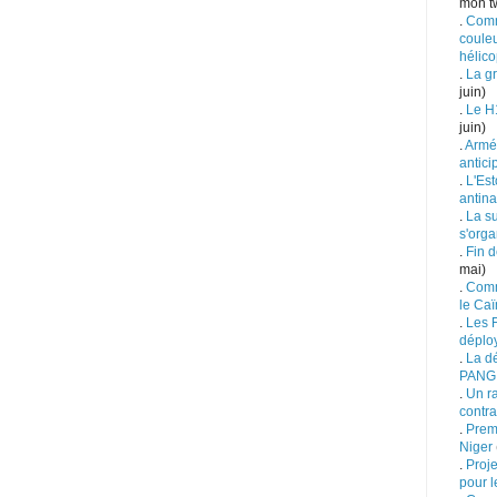
mon tw
.
Comm
couleu
hélico
.
La g
juin)
.
Le H
juin)
.
Armée
antici
.
L'Est
antina
.
La s
s'orga
.
Fin d
mai)
.
Comm
le Ca
.
Les F
déplo
.
La d
PANG
.
Un ra
contra
.
Prem
Niger
.
Proje
pour l