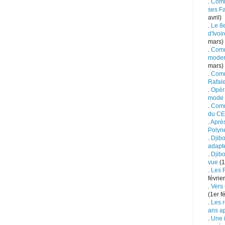
.
Comm
ses Fa
avril)
.
Le 8
d'Ivoi
mars)
.
Comm
moder
mars)
.
Comme
Rafale
.
Opéra
mode
.
Comm
du C
.
Après
Polyn
.
Djibo
adapte
.
Djibo
vue
(1
.
Les 
février
.
Vers 
(1er fé
.
Les r
ans a
.
Une i