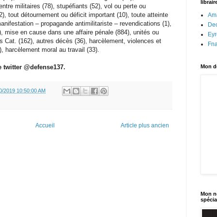
librai
ntre militaires (78), stupéfiants (52), vol ou perte ou
), tout détournement ou déficit important (10), toute atteinte
Am
anifestation – propagande antimilitariste – revendications (1),
Dec
6), mise en cause dans une affaire pénale (884), unités ou
Eyr
ers Cat. (162), autres décès (36), harcèlement, violences et
Fn
, harcèlement moral au travail (33).
e twitter @defense137.
Mon de
0/2019 10:50:00 AM
Accueil
Article plus ancien
Mon no
spécia