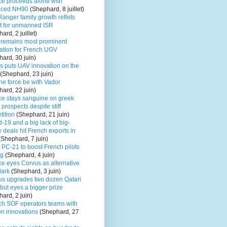
ce proceeds alone with
nced NH90
(Shephard, 8 juillet)
anger family growth reflets
it for unmanned ISR
ard, 2 juillet)
remains most prominent
ation for French UGV
ard, 30 juin)
s puts UAV innovation on the
(Shephard, 23 juin)
the force be with Vador
ard, 22 juin)
ce stays sanguine on greek
e prospects despite stiff
tition
(Shephard, 21 juin)
-19 and a big lack of big-
deals hit French exports in
Shephard, 7 juin)
 PC-21 to boost French pilots
ng
(Shephard, 4 juin)
ce eyes Corvus as alternative
lark
(Shephard, 3 juin)
us upgrades two dozen Qatari
ut eyes a bigger prize
ard, 2 juin)
ch SOF operators teams with
n innovations
(Shephard, 27