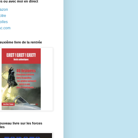
res ou avec moi en direct
azon
itre
olles
ac.com
uxième livre de la rentrée
uveau livre sur les forces
les